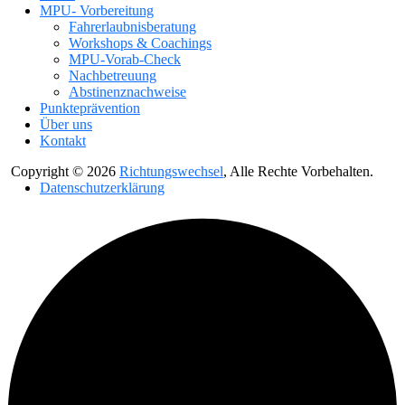
MPU- Vorbereitung
Fahrerlaubnis­beratung
Workshops & Coachings
MPU-Vorab-Check
Nachbetreu­ung
Abstinenz­nachweise
Punkte­prävention
Über uns
Kontakt
Copyright © 2026
Richtungswechsel
, Alle Rechte Vorbehalten.
Datenschutzerklärung