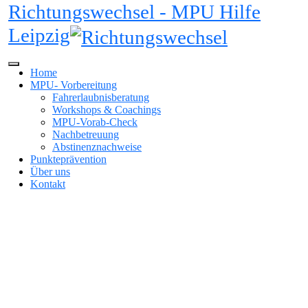
Richtungswechsel - MPU Hilfe
Leipzig
Home
MPU- Vorbereitung
Fahrerlaubnis­beratung
Workshops & Coachings
MPU-Vorab-Check
Nachbetreu­ung
Abstinenz­nachweise
Punkte­prävention
Über uns
Kontakt